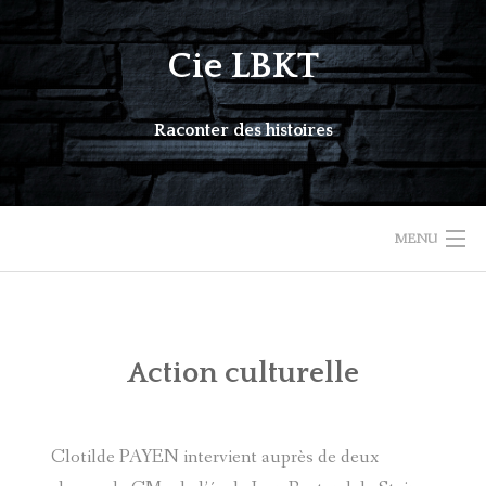
Skip
to
Cie LBKT
content
Raconter des histoires
MENU
COMPAGNIE
AGENDA
Action culturelle
ACTION CULTURELLE
Clotilde PAYEN intervient auprès de deux
SPECTACLES